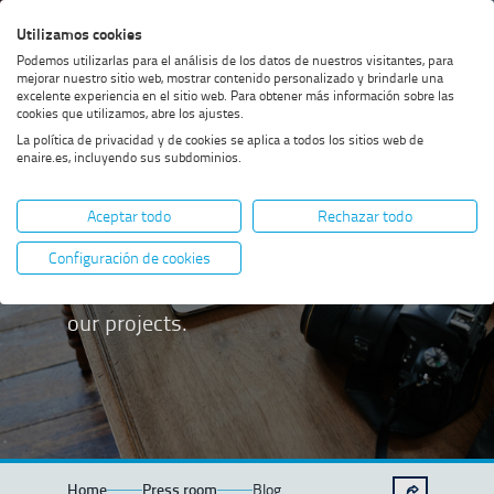
Skip
Skip
Skip
Enable
Utilizamos cookies
Sea
to
to
to
high
Sea
Podemos utilizarlas para el análisis de los datos de nuestros visitantes, para
menu
content
footer
contrast
mejorar nuestro sitio web, mostrar contenido personalizado y brindarle una
excelente experiencia en el sitio web. Para obtener más información sobre las
cookies que utilizamos, abre los ajustes.
La política de privacidad y de cookies se aplica a todos los sitios web de
enaire.es, incluyendo sus subdominios.
Blog
Aceptar todo
Rechazar todo
Discover our latest updates and
Configuración de cookies
exclusive articles. Get a closer look at
our projects.
Home
Press room
Blog