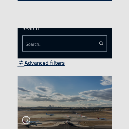
Search
Search...
Search
Advanced filters
See more
See more