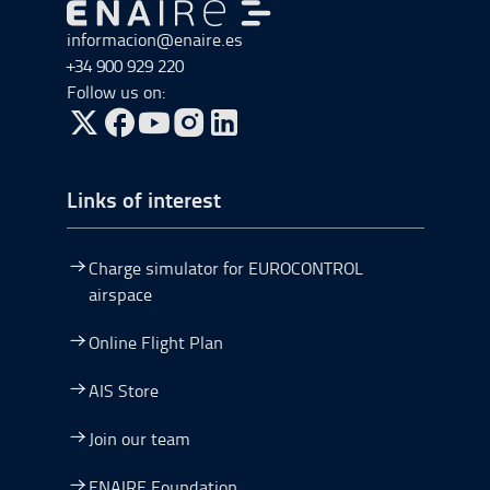
Go to Go to home
informacion@enaire.es
+34 900 929 220
Follow us on:
Go to Twitter, open in a new window.
Go to Facebook, open in a new window.
Go to YouTube, open in a new window.
Go to Instagram, open in a new window.
Links of interest
Charge simulator for EUROCONTROL
airspace
Online Flight Plan
AIS Store
Join our team
ENAIRE Foundation