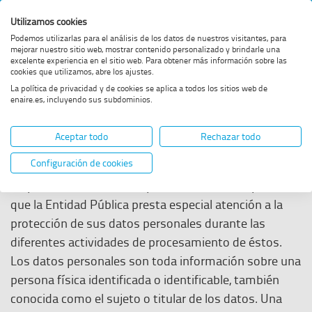
Página
Buscar
Menï¿½
B
Utilizamos cookies
en
principal
web
Podemos utilizarlas para el análisis de los datos de nuestros visitantes, para
ENAIRE
mejorar nuestro sitio web, mostrar contenido personalizado y brindarle una
de
e
Estás
excelente experiencia en el sitio web. Para obtener más información sobre las
Política de Privacidad
de
Enaire
cookies que utilizamos, abre los ajustes.
en:
La política de privacidad y de cookies se aplica a todos los sitios web de
Enaire
enaire.es, incluyendo sus subdominios.
E
Política de Privacidad
Aceptar todo
Rechazar todo
Contenido y alcance
Configuración de cookies
Su privacidad es esencial para
ENAIRE,
razón por la
que la Entidad Pública presta especial atención a la
protección de sus datos personales durante las
diferentes actividades de procesamiento de éstos.
Los datos personales son toda información sobre una
persona física identificada o identificable, también
conocida como el sujeto o titular de los datos. Una