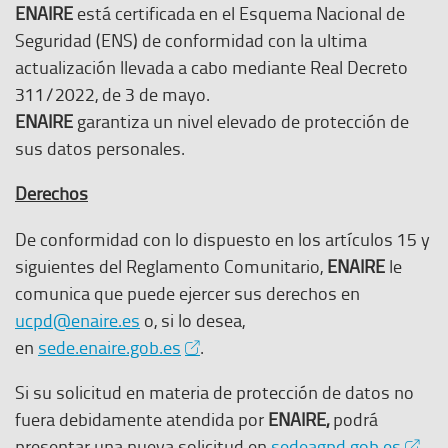
n
ENAIRE
está certificada en el Esquema Nacional de
l
Seguridad (ENS) de conformidad con la ultima
a
actualización llevada a cabo mediante Real Decreto
c
311/2022, de 3 de mayo.
e
ENAIRE
garantiza un nivel elevado de protección de
s
sus datos personales.
e
a
Derechos
b
De conformidad con lo dispuesto en los artículos 15 y
r
siguientes del Reglamento Comunitario,
ENAIRE
le
e
comunica que puede ejercer sus derechos en
e
ucpd@enaire.es
o, si lo desea,
n
E
en
sede.enaire.gob.es
.
u
l
n
Si su solicitud en materia de protección de datos no
e
a
fuera debidamente atendida por
ENAIRE,
podrá
n
n
E
presentar una nueva solicitud en
sedeagpd.gob.es
.