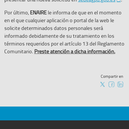
l
u
l
a
e
Por último,
ENAIRE
le informa de que en el momento
e
c
v
en el que cualquier aplicación o portal de la web le
n
e
a
solicite determinados datos personales será
l
s
v
informado debidamente de su tratamiento en los
a
e
e
términos requeridos por el artículo 13 del Reglamento
c
a
n
Comunitario.
Preste atención a dicha información.
e
b
t
s
r
a
e
e
n
a
Compartir en
e
a
b
n
r
u
e
n
e
a
n
n
u
u