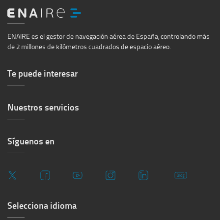
n
e
a
v
Ir
n
al
a
ENAIRE es el gestor de navegación aérea de España, controlando más
u
inicio
de 2 millones de kilómetros cuadrados de espacio aéreo.
v
e
e
v
Te puede interesar
n
a
t
v
a
Nuestros servicios
e
n
n
a
t
Síguenos en
a
n
a
Selecciona idioma