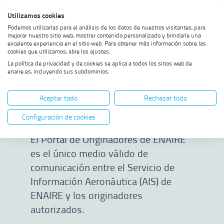
Saltar
Saltar
Saltar
Activar
Utilizamos cookies
Bus
al
al
al
alto
Bus
Podemos utilizarlas para el análisis de los datos de nuestros visitantes, para
menú
contenido
footer
contraste
mejorar nuestro sitio web, mostrar contenido personalizado y brindarle una
excelente experiencia en el sitio web. Para obtener más información sobre las
Home
Originadores de datos
MOSTRAR OPCIONES DEL CAMINO DE MIGAS
cookies que utilizamos, abre los ajustes.
La política de privacidad y de cookies se aplica a todos los sitios web de
enaire.es, incluyendo sus subdominios.
Originadores de
Aceptar todo
Rechazar todo
datos
Configuración de cookies
El Portal de Originadores de ENAIRE
es el único medio válido de
comunicación entre el Servicio de
Información Aeronáutica (AIS) de
ENAIRE y los originadores
autorizados.