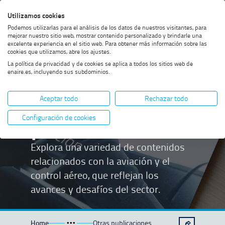
Saltar
Saltar
Saltar
Activar
Utilizamos cookies
Bus
al
al
al
alto
Bus
Podemos utilizarlas para el análisis de los datos de nuestros visitantes, para
menú
contenido
footer
contraste
mejorar nuestro sitio web, mostrar contenido personalizado y brindarle una
excelente experiencia en el sitio web. Para obtener más información sobre las
cookies que utilizamos, abre los ajustes.
La política de privacidad y de cookies se aplica a todos los sitios web de
enaire.es, incluyendo sus subdominios.
Otras
Aceptar todo
Rechazar todo
publicaciones
Configuración de cookies
Explora una variedad de contenidos
relacionados con la aviación y el
control aéreo, que reflejan los
avances y desafíos del sector.
Home
Otras publicaciones