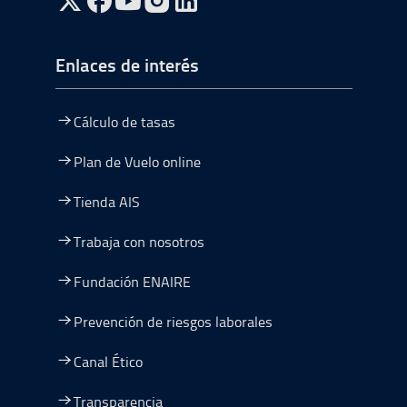
ir a Twitter, abre en una nueva ventana
ir a Facebook, abre en una nueva ventana
ir a Youtube, abre en una nueva ventana
ir a Instagram, abre en una nueva vent
Enlaces de interés
Cálculo de tasas
Plan de Vuelo online
Tienda AIS
Trabaja con nosotros
Fundación ENAIRE
Prevención de riesgos laborales
Canal Ético
Transparencia