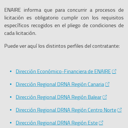
ENAIRE informa que para concurrir a procesos de
licitación es obligatorio cumplir con los requisitos
específicos recogidos en el pliego de condiciones de
cada licitación.
Puede ver aquí los distintos perfiles del contratante:
E
Dirección Económico-Financiera de ENAIRE
l
E
Dirección Regional DRNA Región Canaria
e
l
n
E
Dirección Regional DRNA Región Balear
e
l
l
n
a
E
Dirección Regional DRNA Región Centro Norte
e
l
c
l
n
a
e
E
Dirección Regional DRNA Región Este
e
l
c
s