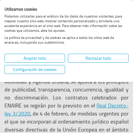
Página
Buscar
Menï¿½
B
Utilizamos cookies
en
principal
web
Podemos utilizarlas para el análisis de los datos de nuestros visitantes, para
ENAIRE
mejorar nuestro sitio web, mostrar contenido personalizado y brindarle una
de
e
Estás
Contratación
excelente experiencia en el sitio web. Para obtener más información sobre las
de
Enaire
cookies que utilizamos, abre los ajustes.
en:
La política de privacidad y de cookies se aplica a todos los sitios web de
Enaire
enaire.es, incluyendo sus subdominios.
Contratación
E
Aceptar todo
Rechazar todo
La
Contratación
en ENAIRE, entidad pública
Configuración de cookies
empresarial adscrita al Ministerio de Transportes,
Movilidad y Agenda Urbana, se ajusta a los principios
de publicidad, transparencia, concurrencia, igualdad y
no discriminación. Los contratos celebrados por
ENAIRE se regirán por lo previsto en el
Real Decreto-
ley 3/2020
, de 4 de febrero, de medidas urgentes por
el que se incorporan al ordenamiento jurídico español
diversas directivas de la Unión Europea en el ámbito