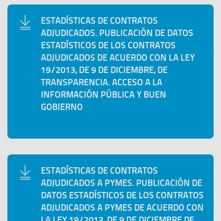
n
n
n
e
a
e
a
t
u
v
ESTADÍSTICAS DE CONTRATOS
v
n
n
a
e
a
ADJUDICADOS. PUBLICACIÓN DE DATOS
e
t
u
n
v
v
ESTADÍSTICOS DE LOS CONTRATOS
n
a
e
a
a
e
ADJUDICADOS DE ACUERDO CON LA LEY
t
n
v
v
n
19/2013, DE 9 DE DICIEMBRE, DE
a
a
a
e
t
TRANSPARENCIA. ACCESO A LA
n
v
n
a
INFORMACIÓN PÚBLICA Y BUEN
a
e
t
n
GOBIERNO
n
a
a
t
n
a
a
n
a
ESTADÍSTICAS DE CONTRATOS
ADJUDICADOS A PYMES. PUBLICACIÓN DE
DATOS ESTADÍSTICOS DE LOS CONTRATOS
ADJUDICADOS A PYMES DE ACUERDO CON
LA LEY 19/2013, DE 9 DE DICIEMBRE DE