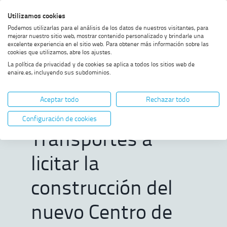
Saltar
Saltar
Saltar
Activar
Utilizamos cookies
Bus
al
al
al
alto
Bus
Podemos utilizarlas para el análisis de los datos de nuestros visitantes, para
menú
contenido
footer
contraste
mejorar nuestro sitio web, mostrar contenido personalizado y brindarle una
excelente experiencia en el sitio web. Para obtener más información sobre las
Home
El Gobierno autoriza a
MOSTRAR OPCIONES DEL CAMINO DE MIGAS
cookies que utilizamos, abre los ajustes.
Transportes a licitar la
La política de privacidad y de cookies se aplica a todos los sitios web de
construcción del nuevo Centro
enaire.es, incluyendo sus subdominios.
de Control de Tránsito Aéreo de
El Gobierno
ENAIRE en Baleares en el
Aeródromo de Son Bonet
Aceptar todo
Rechazar todo
autoriza a
Configuración de cookies
Transportes a
licitar la
construcción del
nuevo Centro de