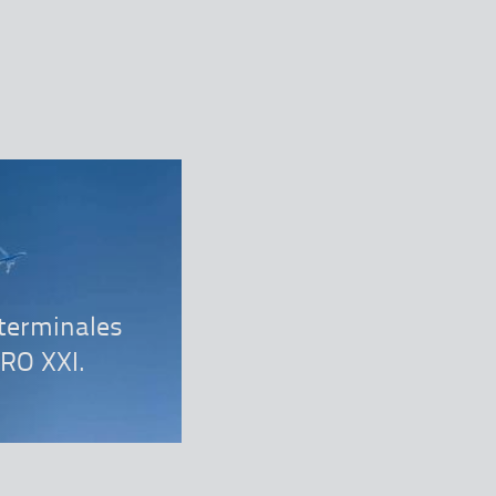
nner
 terminales
ARO XXI.