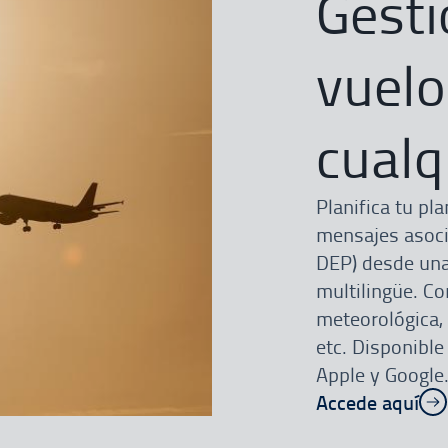
Gesti
vuelo
cualq
Planifica tu pl
mensajes asoci
DEP) desde una 
multilingüe. C
meteorológica, 
etc. Disponible
Apple y Google
Accede aquí