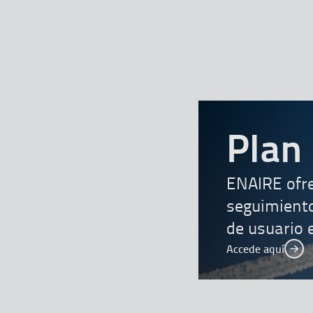
Plan 
ENAIRE ofre
seguimiento
de usuario 
Accede aquí
Acc