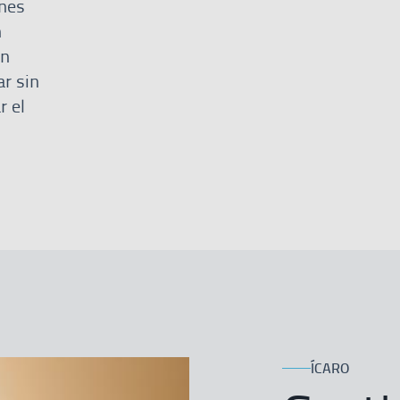
ones
n
on
ar sin
r el
ÍCARO