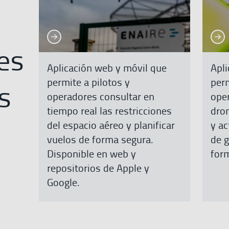
Ver más
Ver 
Ver más
Ver más
es
Aplicación web y móvil que
Apli
permite a pilotos y
per
s
operadores consultar en
ope
tiempo real las restricciones
dro
del espacio aéreo y planificar
y ac
vuelos de forma segura.
de g
Disponible en web y
form
repositorios de Apple y
Google.