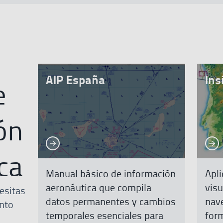
AIP España
Ins
e
ón
Ver más
Ver 
Ver más
Ver más
ca
Manual básico de información
Apl
aeronáutica que compila
visu
esitas
datos permanentes y cambios
nav
nto
temporales esenciales para
form