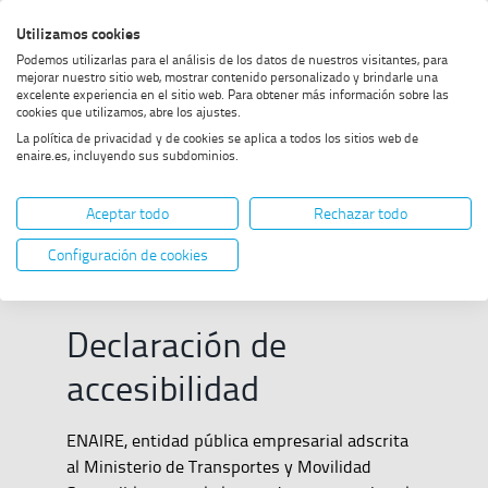
Saltar
Saltar
Saltar
Activar
Utilizamos cookies
Bus
al
al
al
alto
Bus
Podemos utilizarlas para el análisis de los datos de nuestros visitantes, para
menú
contenido
footer
contraste
mejorar nuestro sitio web, mostrar contenido personalizado y brindarle una
excelente experiencia en el sitio web. Para obtener más información sobre las
Home
Accesibilidad
cookies que utilizamos, abre los ajustes.
La política de privacidad y de cookies se aplica a todos los sitios web de
enaire.es, incluyendo sus subdominios.
Accesibilidad
Aceptar todo
Rechazar todo
Configuración de cookies
Declaración de
accesibilidad
ENAIRE, entidad pública empresarial adscrita
al Ministerio de Transportes y Movilidad