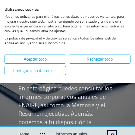
Saltar
Saltar
Saltar
Activar
Utilizamos cookies
Bus
al
al
al
alto
Bus
Podemos utilizarlas para el análisis de los datos de nuestros visitantes, para
menú
contenido
footer
contraste
mejorar nuestro sitio web, mostrar contenido personalizado y brindarle una
excelente experiencia en el sitio web. Para obtener más información sobre las
cookies que utilizamos, abre los ajustes.
La política de privacidad y de cookies se aplica a todos los sitios web de
enaire.es, incluyendo sus subdominios.
Informes
Aceptar todo
Rechazar todo
anuales
Configuración de cookies
En esta página puedes consultar los
informes corporativos anuales de
ENAIRE, así como la Memoria y el
Resumen ejecutivo. Además,
ponemos a tu disposición la
información financiera de la
Home
Informes anuales