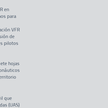
FR en
mos para
lación VFR
rsión de
s pilotos
iete hojas
ronáuticos
erritorio
il que
adas (UAS)