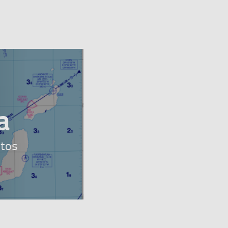
banner
a
atos