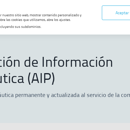
Aceptar
ar nuestro sitio web, mostrar contenido personalizado y
bre las cookies que utilizamos, abre los ajustes.
, incluyendo sus subdominios.
mación Aeronáutica (AIP)
 DE MIGAS
ción de Información
tica (AIP)
utica permanente y actualizada al servicio de la c