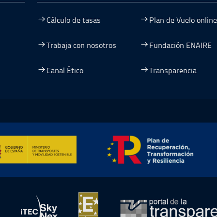
Cálculo de tasas
Plan de Vuelo online
Trabaja con nosotros
Fundación ENAIRE
Canal Ético
Transparencia
entana
nueva ventana
na nueva ventana
re en una nueva ventana
mación y Resiliencia, abre en ventana nueva