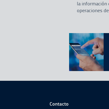
la información 
operaciones de
Ir a Inicio del Pie 
Contacto