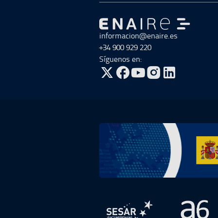
Ir a Ir al inicio
informacion@enaire.es
+34 900 929 220
Síguenos en:
ir a Twitter, abre en una nueva v
ir a Facebook, abre en una 
ir a Youtube, abre en u
ir a Instagram, ab
Ir a Plan de Recuperación, Transfor