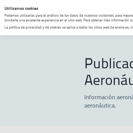
Saltar
Saltar
Saltar
Activar
Utilizamos cookies
MENÚ
BUSCAR
al
al
al
alto
Podemos utilizarlas para el análisis de los datos de nuestros visitantes, para mejor
menú
contenido
footer
contraste
brindarle una excelente experiencia en el sitio web. Para obtener más información so
La política de privacidad y de cookies se aplica a todos los sitios web de enaire.es
Home
Publicación de Infor
MOSTRAR OPCIONES DEL CAMINO
Publica
Aeronáu
Información aeroná
aeronáutica.