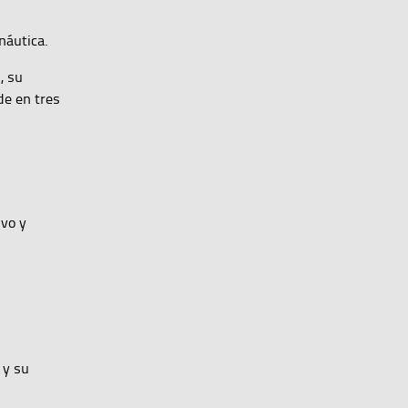
náutica.
, su
de en tres
ivo y
 y su