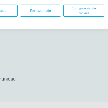
Configuración de
ES
EN
SEDE ELECTRÓNICA
 todo
Rechazar todo
Abre en nueva ventana
cookies
Compartir
omunidad