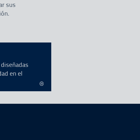
ar sus
ión.
s diseñadas
dad en el