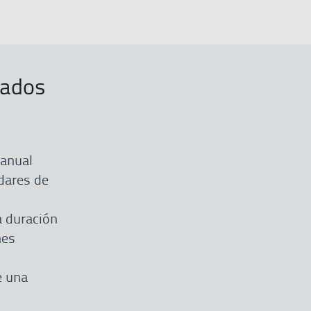
tados
manual
dares de
a duración
nes
e una