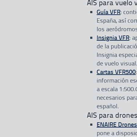
AIS para vuelo 
Guía VFR
: cont
España, así co
los aeródromos
Insignia VFR
: 
de la publicaci
Insignia especi
de vuelo visual
Cartas VFR500
información ese
a escala 1:500
necesarios para 
español.
AIS para drone
ENAIRE Drones
pone a disposi