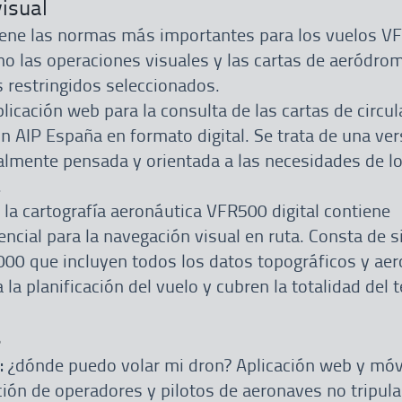
visual
iene las normas más importantes para los vuelos V
mo las operaciones visuales y las cartas de aeródro
 restringidos seleccionados.
aplicación web para la consulta de las cartas de circu
ón AIP España en formato digital. Se trata de una ve
almente pensada y orientada a las necesidades de lo
.
: la cartografía aeronáutica VFR500 digital contiene
ncial para la navegación visual en ruta. Consta de s
.000 que incluyen todos los datos topográficos y ae
la planificación del vuelo y cubren la totalidad del t
s
:
¿dónde puedo volar mi dron? Aplicación web y móv
ción de operadores y pilotos de aeronaves no tripul