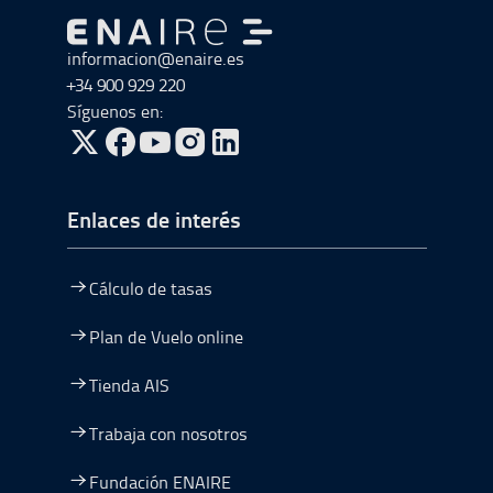
Ir a Ir al inicio
informacion@enaire.es
+34 900 929 220
Síguenos en:
ir a Twitter, abre en una nueva ventana
ir a Facebook, abre en una nueva ventana
ir a Youtube, abre en una nueva ventana
ir a Instagram, abre en una nueva vent
Enlaces de interés
Cálculo de tasas
Plan de Vuelo online
Tienda AIS
Trabaja con nosotros
Fundación ENAIRE