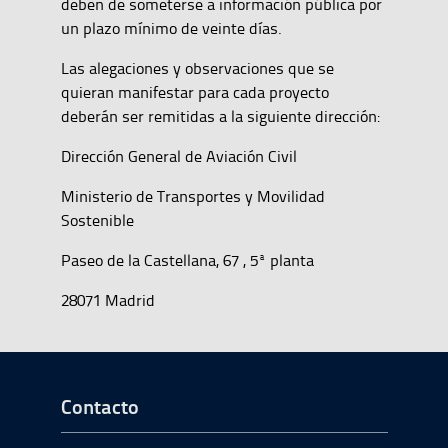
deben de someterse a información pública por
un plazo mínimo de veinte días.
Las alegaciones y observaciones que se
quieran manifestar para cada proyecto
deberán ser remitidas a la siguiente dirección:
Dirección General de Aviación Civil
Ministerio de Transportes y Movilidad
Sostenible
Paseo de la Castellana, 67 , 5ª planta
28071 Madrid
Ir a Inicio del Pie de página
Contacto