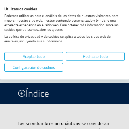
Saltar
Saltar
Saltar
Activar
Utilizamos cookies
Bus
al
al
al
alto
Bus
Podemos utilizarlas para el análisis de los datos de nuestros visitantes, para
menú
contenido
footer
contraste
mejorar nuestro sitio web, mostrar contenido personalizado y brindarle una
excelente experiencia en el sitio web. Para obtener más información sobre las
Home
Servidumbres aeronáuticas
MOSTRAR OPCIONES DEL CAMINO DE MIGAS
cookies que utilizamos, abre los ajustes.
La política de privacidad y de cookies se aplica a todos los sitios web de
enaire.es, incluyendo sus subdominios.
Servidumbres
Aceptar todo
Rechazar todo
aeronáuticas
Configuración de cookies
Índice
Las servidumbres aeronáuticas se consideran