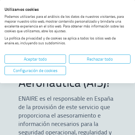
Saltar
Saltar
Saltar
Activar
Utilizamos cookies
Bus
al
al
al
alto
Bus
Podemos utilizarlas para el análisis de los datos de nuestros visitantes, para
menú
contenido
footer
contraste
mejorar nuestro sitio web, mostrar contenido personalizado y brindarle una
excelente experiencia en el sitio web. Para obtener más información sobre las
Home
¿Qué es el Servicio de
MOSTRAR OPCIONES DEL CAMINO DE MIGAS
cookies que utilizamos, abre los ajustes.
Información Aeronáutica (AIS)?
La política de privacidad y de cookies se aplica a todos los sitios web de
enaire.es, incluyendo sus subdominios.
¿Qué es el Servicio
Aceptar todo
Rechazar todo
de Información
Configuración de cookies
Aeronáutica (AIS)?
ENAIRE es el responsable en España
de la provisión de este servicio que
proporciona el asesoramiento e
información necesarios para la
seguridad operacional, regularidad y