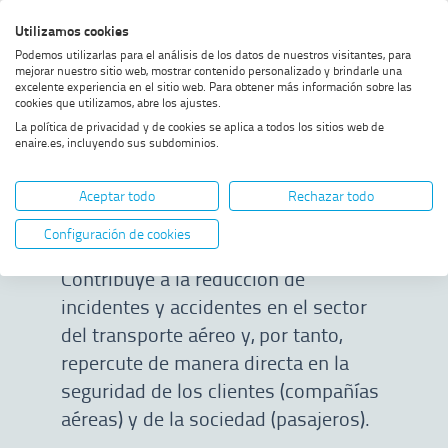
Saltar
Saltar
Saltar
Activar
Utilizamos cookies
Bus
al
al
al
alto
Bus
Podemos utilizarlas para el análisis de los datos de nuestros visitantes, para
menú
contenido
footer
contraste
mejorar nuestro sitio web, mostrar contenido personalizado y brindarle una
excelente experiencia en el sitio web. Para obtener más información sobre las
Home
Seguridad operacional
MOSTRAR OPCIONES DEL CAMINO DE MIGAS
cookies que utilizamos, abre los ajustes.
La política de privacidad y de cookies se aplica a todos los sitios web de
enaire.es, incluyendo sus subdominios.
Seguridad
Aceptar todo
Rechazar todo
operacional
Configuración de cookies
Contribuye a la reducción de
incidentes y accidentes en el sector
del transporte aéreo y, por tanto,
repercute de manera directa en la
seguridad de los clientes (compañías
aéreas) y de la sociedad (pasajeros).