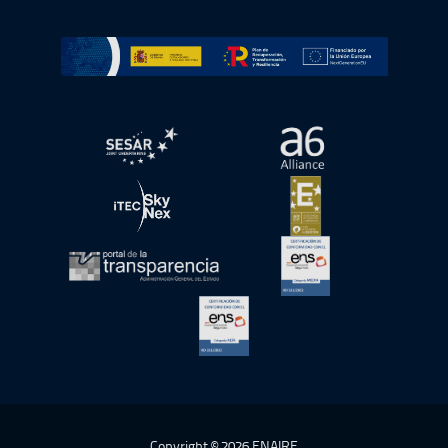
Ir a Plan de Recuperación, Transformación y Resiliencia
abre en ventana nueva
abre en ventana nue
abre en ventana nueva
abre en ventana nue
abre en ventana nueva
abre en ventana nue
abre en ventana nueva
Copyright © 2026 ENAIRE