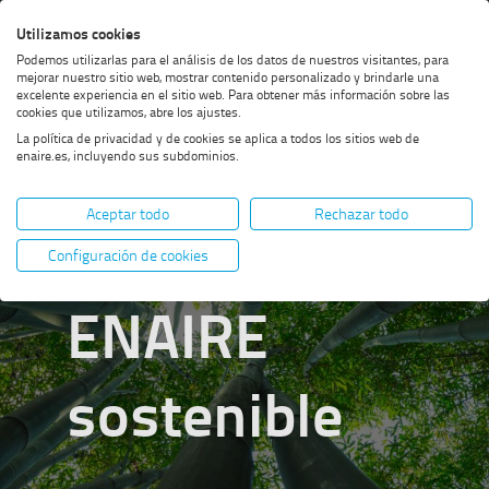
Saltar
Saltar
Saltar
Activar
Utilizamos cookies
Bus
al
al
al
alto
Bus
Podemos utilizarlas para el análisis de los datos de nuestros visitantes, para
menú
contenido
footer
contraste
mejorar nuestro sitio web, mostrar contenido personalizado y brindarle una
excelente experiencia en el sitio web. Para obtener más información sobre las
cookies que utilizamos, abre los ajustes.
La política de privacidad y de cookies se aplica a todos los sitios web de
enaire.es, incluyendo sus subdominios.
Aceptar todo
Rechazar todo
Configuración de cookies
ENAIRE
sostenible