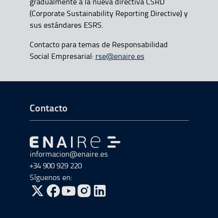
gradualmente a la nueva directiva CSRD
(Corporate Sustainability Reporting Directive) y
sus estándares ESRS.
Contacto para temas de Responsabilidad
Social Empresarial:
rse@enaire.es
Ir a Inicio del Pie de página
Contacto
Ir a Ir al inicio
informacion@enaire.es
+34 900 929 220
Síguenos en:
ir a Twitter, abre en una nueva ventana
ir a Facebook, abre en una nueva ventana
ir a Youtube, abre en una nueva ventana
ir a Instagram, abre en una nueva vent