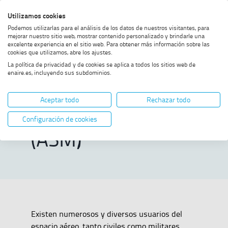
Saltar
Saltar
Saltar
Activar
Utilizamos cookies
Bus
al
al
al
alto
Bus
Podemos utilizarlas para el análisis de los datos de nuestros visitantes, para
menú
contenido
footer
contraste
mejorar nuestro sitio web, mostrar contenido personalizado y brindarle una
excelente experiencia en el sitio web. Para obtener más información sobre las
Home
Gestión del espacio aéreo
MOSTRAR OPCIONES DEL CAMINO DE MIGAS
cookies que utilizamos, abre los ajustes.
(ASM)
La política de privacidad y de cookies se aplica a todos los sitios web de
enaire.es, incluyendo sus subdominios.
Gestión del
Aceptar todo
Rechazar todo
espacio aéreo
Configuración de cookies
(ASM)
Existen numerosos y diversos usuarios del
espacio aéreo, tanto civiles como militares,