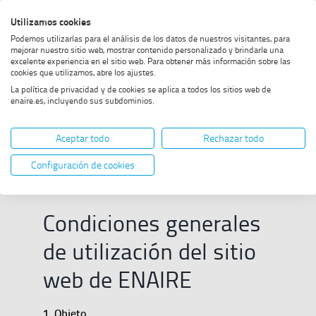
Saltar
Saltar
Saltar
Activar
Utilizamos cookies
Bus
al
al
al
alto
Bus
Podemos utilizarlas para el análisis de los datos de nuestros visitantes, para
menú
contenido
footer
contraste
mejorar nuestro sitio web, mostrar contenido personalizado y brindarle una
excelente experiencia en el sitio web. Para obtener más información sobre las
Home
Aviso Legal
cookies que utilizamos, abre los ajustes.
La política de privacidad y de cookies se aplica a todos los sitios web de
enaire.es, incluyendo sus subdominios.
Aviso Legal
Aceptar todo
Rechazar todo
Configuración de cookies
Condiciones generales
de utilización del sitio
web de ENAIRE
1. Objeto