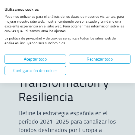
Saltar
Saltar
Saltar
Activar
Utilizamos cookies
Bus
al
al
al
alto
Bus
Podemos utilizarlas para el análisis de los datos de nuestros visitantes, para
menú
contenido
footer
contraste
mejorar nuestro sitio web, mostrar contenido personalizado y brindarle una
excelente experiencia en el sitio web. Para obtener más información sobre las
Home
Plan de Recuperación,
MOSTRAR OPCIONES DEL CAMINO DE MIGAS
cookies que utilizamos, abre los ajustes.
Transformación y Resiliencia
La política de privacidad y de cookies se aplica a todos los sitios web de
enaire.es, incluyendo sus subdominios.
Plan de
Aceptar todo
Rechazar todo
Recuperación,
Configuración de cookies
Transformación y
Resiliencia
Define la estrategia española en el
período 2021-2025 para canalizar los
fondos destinados por Europa a