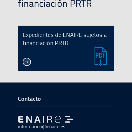
financiación PRTR
Expedientes de ENAIRE sujetos a
financiación PRTR
Ir a Inicio del Pie de página
Contacto
Ir a Ir al inicio
informacion@enaire.es