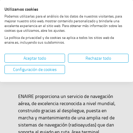
Saltar
Saltar
Saltar
Activar
Utilizamos cookies
Bus
al
al
al
alto
Bus
Podemos utilizarlas para el análisis de los datos de nuestros visitantes, para
menú
contenido
footer
contraste
mejorar nuestro sitio web, mostrar contenido personalizado y brindarle una
excelente experiencia en el sitio web. Para obtener más información sobre las
Home
Navegación
MOSTRAR OPCIONES DEL CAMINO DE MIGAS
cookies que utilizamos, abre los ajustes.
La política de privacidad y de cookies se aplica a todos los sitios web de
enaire.es, incluyendo sus subdominios.
Navegación
Aceptar todo
Rechazar todo
Configuración de cookies
ENAIRE proporciona un servicio de navegación
aérea, de excelencia reconocida a nivel mundial,
construido gracias al despliegue, puesta en
marcha y mantenimiento de una amplia red de
sistemas de navegación (radioayudas) que dan
soporte al guiado en ruta, área terminal,