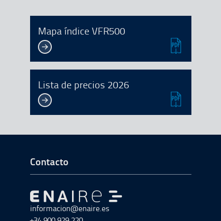
Mapa índice VFR500
Lista de precios 2026
Ir a Inicio del Pie de página
Contacto
Ir a Ir al inicio
informacion@enaire.es
+34 900 929 220