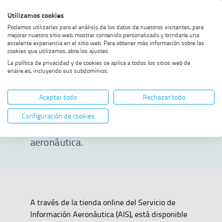
Saltar
Saltar
Saltar
Activar
Utilizamos cookies
Bus
al
al
al
alto
Bus
Podemos utilizarlas para el análisis de los datos de nuestros visitantes, para
menú
contenido
footer
contraste
mejorar nuestro sitio web, mostrar contenido personalizado y brindarle una
excelente experiencia en el sitio web. Para obtener más información sobre las
Home
Tienda AIS
MOSTRAR OPCIONES DEL CAMINO DE MIGAS
cookies que utilizamos, abre los ajustes.
La política de privacidad y de cookies se aplica a todos los sitios web de
enaire.es, incluyendo sus subdominios.
Tienda AIS
Aceptar todo
Rechazar todo
El canal de venta online para
Configuración de cookies
productos de información
aeronáutica.
A través de la tienda online del Servicio de
Información Aeronáutica (AIS), está disponible