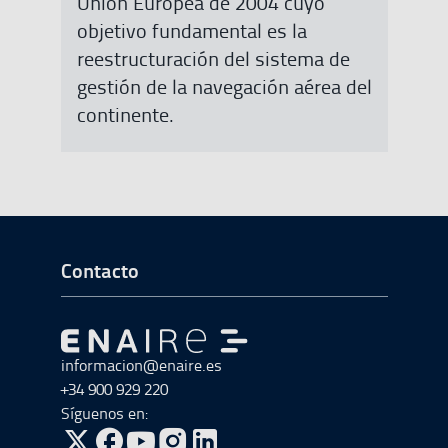
Unión Europea de 2004 cuyo
objetivo fundamental es la
reestructuración del sistema de
gestión de la navegación aérea del
continente.
Ir a Inicio del Pie de página
Contacto
Ir a Ir al inicio
informacion@enaire.es
+34 900 929 220
Síguenos en: