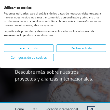
Saltar
Saltar
Saltar
Activar
Utilizamos cookies
Bus
al
al
al
alto
Bus
Podemos utilizarlas para el análisis de los datos de nuestros visitantes, para
menú
contenido
footer
contraste
mejorar nuestro sitio web, mostrar contenido personalizado y brindarle una
excelente experiencia en el sitio web. Para obtener más información sobre las
cookies que utilizamos, abre los ajustes.
La política de privacidad y de cookies se aplica a todos los sitios web de
enaire.es, incluyendo sus subdominios.
Vocación
Aceptar todo
Rechazar todo
internacional
Configuración de cookies
Descubre más sobre nuestros
proyectos y alianzas internacionales.
Home
Vocación internacional