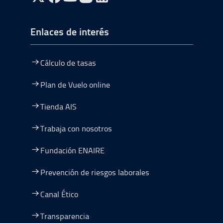
ir a Twitter, abre en una nueva ventana
ir a Facebook, abre en una nueva ventana
ir a Youtube, abre en una nueva ventana
ir a Instagram, abre en una nueva vent
Enlaces de interés
Cálculo de tasas
Plan de Vuelo online
Tienda AIS
Trabaja con nosotros
Fundación ENAIRE
Prevención de riesgos laborales
Canal Ético
Transparencia