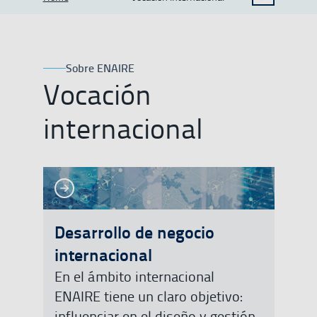
MOSTRAR OPCIONES DEL CAMINO DE MIGAS
Sobre ENAIRE
Vocación
internacional
Ver más
Ver más
Desarrollo de negocio
internacional
En el ámbito internacional
ENAIRE tiene un claro objetivo:
influenciar en el diseño y gestión