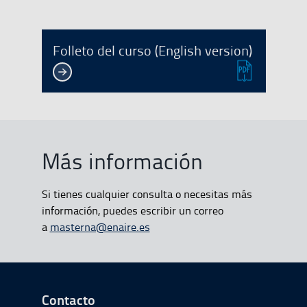
Folleto del curso (English version)
Más información
Si tienes cualquier consulta o necesitas más
información, puedes escribir un correo
a
masterna@enaire.es
Ir a Inicio del Pie de página
Contacto