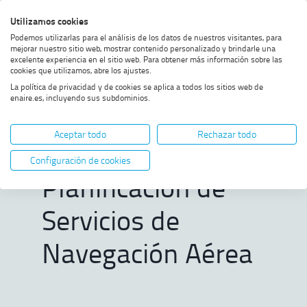
Saltar
Saltar
Saltar
Activar
Utilizamos cookies
Bus
al
al
al
alto
Bus
Podemos utilizarlas para el análisis de los datos de nuestros visitantes, para
menú
contenido
footer
contraste
mejorar nuestro sitio web, mostrar contenido personalizado y brindarle una
excelente experiencia en el sitio web. Para obtener más información sobre las
Home
Especialista en Fundamentos y
MOSTRAR OPCIONES DEL CAMINO DE MIGAS
cookies que utilizamos, abre los ajustes.
Planificación de Servicios de
La política de privacidad y de cookies se aplica a todos los sitios web de
Navegación Aérea
enaire.es, incluyendo sus subdominios.
Especialista en
Aceptar todo
Rechazar todo
Fundamentos y
Configuración de cookies
Planificación de
Servicios de
Navegación Aérea