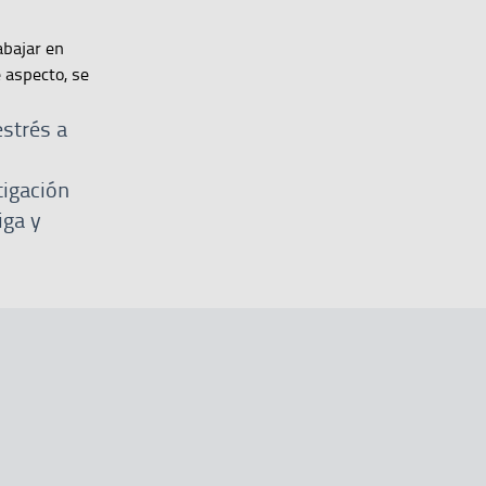
abajar en
 aspecto, se
estrés a
tigación
iga y