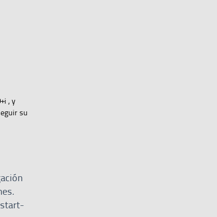
i , y
seguir su
gación
nes.
start-