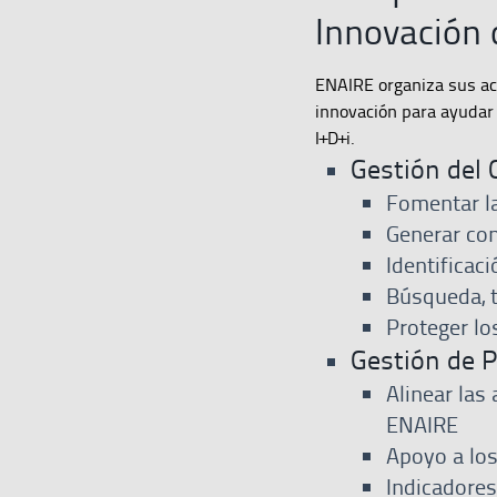
Innovación
ENAIRE organiza sus act
innovación para ayudar 
I+D+i.
Gestión del 
Fomentar la
Generar co
Identificac
Búsqueda, t
Proteger lo
Gestión de P
Alinear las
ENAIRE
Apoyo a los
Indicadores