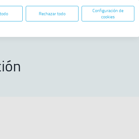
Configuración de
ES
EN
SEDE ELECTRÓNICA
 todo
Rechazar todo
Abre en nueva ventana
cookies
Compartir
ción