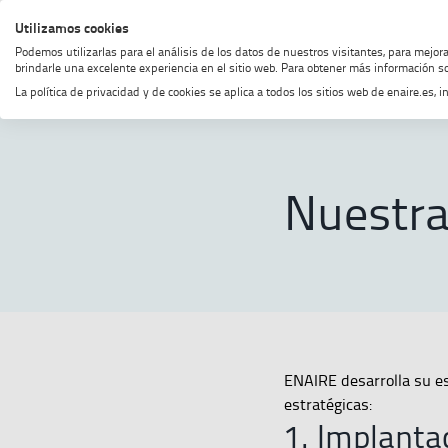
Saltar
Saltar
Saltar
Activar
Utilizamos cookies
MENÚ
BUSCAR
al
al
al
alto
Podemos utilizarlas para el análisis de los datos de nuestros visitantes, para mejor
menú
contenido
footer
contraste
brindarle una excelente experiencia en el sitio web. Para obtener más información so
La política de privacidad y de cookies se aplica a todos los sitios web de enaire.es
Home
Estrategia e innovación
Nuestra
ENAIRE desarrolla su es
estratégicas:
1. Implanta