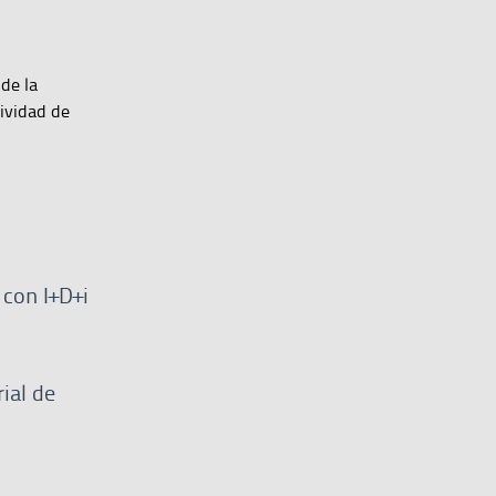
de la
tividad de
 con I+D+i
ial de