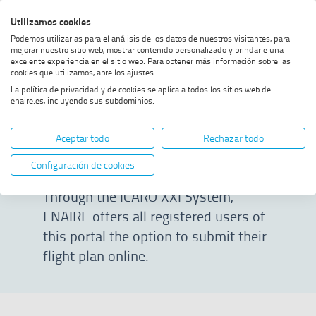
Skip
Skip
Skip
Enable
Utilizamos cookies
Sea
to
to
to
high
Sea
Podemos utilizarlas para el análisis de los datos de nuestros visitantes, para
menu
content
footer
contrast
mejorar nuestro sitio web, mostrar contenido personalizado y brindarle una
excelente experiencia en el sitio web. Para obtener más información sobre las
Home
Submit your flight plan
SHOW BREADCRUMB TRAIL OPTIONS
cookies que utilizamos, abre los ajustes.
online
La política de privacidad y de cookies se aplica a todos los sitios web de
enaire.es, incluyendo sus subdominios.
Submit your flight
Aceptar todo
Rechazar todo
plan online
Configuración de cookies
Through the ICARO XXI System,
ENAIRE offers all registered users of
this portal the option to submit their
flight plan online.