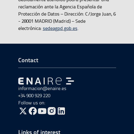
reclamación ante la Agencia Española de
Protección de Datos – Dirección: C/Jorge Juan, 6
- 28001 MADRID (Madrid) – Sede
electrónica:
sedeagpd.gob.es
.
Go to Footer Start
Contact
Go to Go to home
informacion@enaire.es
+34 900 929 220
Follow us on:
Go to Twitter, open in a new window.
Go to Facebook, open in a new window.
Go to YouTube, open in a new window.
Go to Instagram, open in a new window.
Links of interest