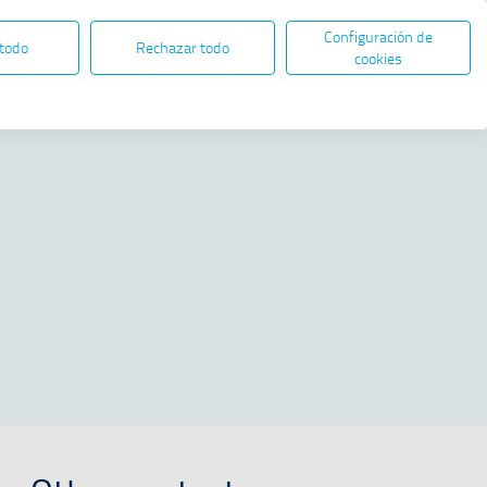
Configuración de
EN
ES
ELECTRONIC ADMINISTRATION
 todo
Rechazar todo
Open in new window
cookies
Share