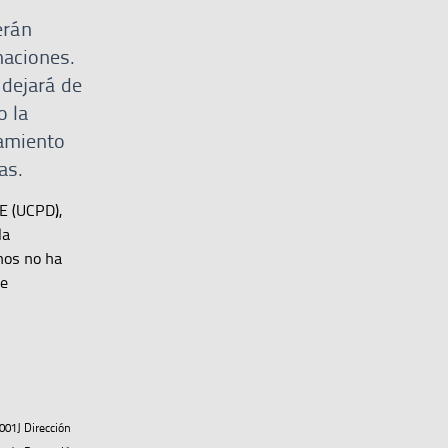
erán
maciones.
 dejará de
o la
tamiento
as.
E (UCPD),
la
hos no ha
de
01J Dirección