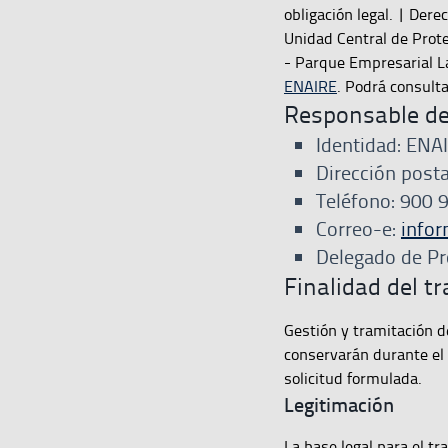
obligación legal. | Dere
Unidad Central de Prote
- Parque Empresarial L
ENAIRE
. Podrá consult
Responsable de
Identidad: EN
Dirección posta
Teléfono: 900 
Correo-e:
info
Delegado de Pr
Finalidad del t
Gestión y tramitación d
conservarán durante el t
solicitud formulada.
Legitimación
La base legal para el t