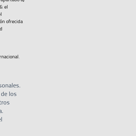
: el
l
ón ofrecida
ad
rnacional.
sonales.
 de los
tros
a.
l