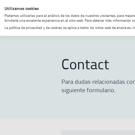
Skip
Skip
Skip
Enable
Utilizamos cookies
MENU
SEARCH
to
to
to
high
Podemos utilizarlas para el análisis de los datos de nuestros visitantes, para mejor
menu
content
footer
contrast
brindarle una excelente experiencia en el sitio web. Para obtener más información so
La política de privacidad y de cookies se aplica a todos los sitios web de enaire.es
Home
Join our team
Contact
Contact
Para dudas relacionadas con
siguiente formulario.