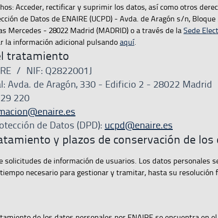
chos: Acceder, rectificar y suprimir los datos, así como otros derec
cción de Datos de ENAIRE (UCPD) - Avda. de Aragón s/n, Bloque 3
as Mercedes - 28022 Madrid (MADRID) o a través de la
Sede Elec
ar la información adicional pulsando
aquí
.
l tratamiento
AIRE / NIF: Q2822001J
l: Avda. de Aragón, 330 - Edificio 2 - 28022 Madrid
929 220
rmacion@enaire.es
otección de Datos (DPD):
ucpd@enaire.es
ratamiento y plazos de conservación de los
e solicitudes de información de usuarios. Los datos personales s
iempo necesario para gestionar y tramitar, hasta su resolución fi
ratamiento de los datos personales por ENAIRE se encuentra en el