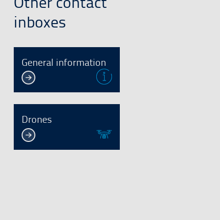
Other contact
inboxes
General information
Drones