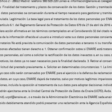
Edificio 2 - 28022 Madrid Teléfono: 900 929 220 Correo-e: informacion@enaire.es Delegad
Finalidad del tratamiento y plazos de conservación de los datos: Gestión y tramitació
 datos personales se conservarán durante el tiempo necesario para gestionar y tramita
ormulada. Legitimación: La base legal para el tratamiento de los datos personales por ENA
artículo 6.1. del Reglamento General de Protección de Datos 679 de 27 de abril de 2016: 
ara acción afirmativa en los términos contemplados en el Considerando 32 del citado 
ura de la información ofrecida el usuario e introducir este sus datos personales consient
inatarios No está prevista la comunicación de datos personales a terceros ni su transfe
rsonas afectadas tienen derecho a: 1. Obtener confirmación sobre si ENAIRE está trata
s personales, así como a solicitar la rectificación de los datos inexactos o, en su caso, so
tivos, los datos ya no sean necesarios para la finalidad declarada. 3. Retirar el conse
 licitud del prestado previamente. 4. Solicitar en determinadas circunstancias: 1. La limi
yo caso sólo serán conservados por ENAIRE para el ejercicio o la defensa de reclamacion
datos, en cuyo caso, ENAIRE dejará de tratarlos, salvo por motivos legítimos imperiosos, 
iones, incluida la oposición al tratamiento de sus datos para adoptar decisiones indivi
rán ejercitarse ante la Unidad Central de Protección de Datos de Enaire (UCPD), Avda
id), ucpd@enaire.es , o a través de la Administración Electrónica de ENAIRE sede.enaire
a sido debidamente atendido podrá presentar una reclamación ante la Agencia Española