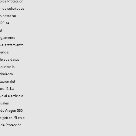
o de Protección
n de solicitudes
r, hasta su
IRE se
el
reglamento
e el tratamiento
rencia
ndo sus datos
licitar la
ntimiento
tación del
es. 2. La
o el ejercicio o
duales
. de Aragón 330
.gob.es. Si en el
 de Protección