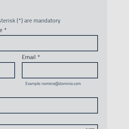
terisk (*) are mandatory
me
*
Email
*
Example: nombre@dominio.com