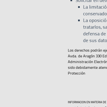
Solicitar en de
La limitaci
conservados
La oposició
tratarlos, s
defensa de 
de sus dato
Los derechos podrán eje
Avda. de Aragón 330 Ed
Administración Electrón
sido debidamente atend
Protección
INFORMACION EN MATERIA DE PR