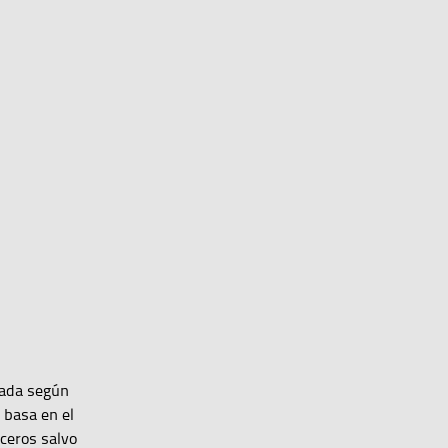
zada según
e basa en el
rceros salvo