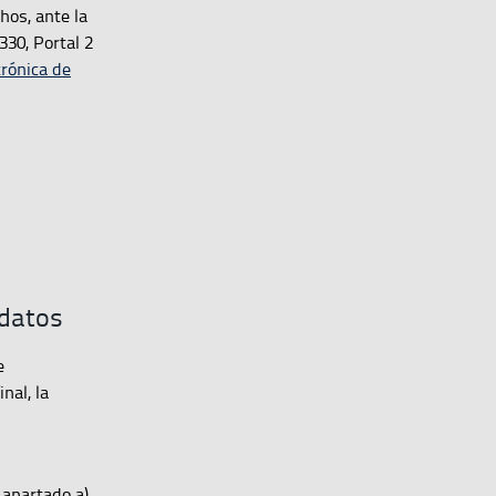
hos, ante la
30, Portal 2
trónica de
 datos
e
nal, la
 apartado a)