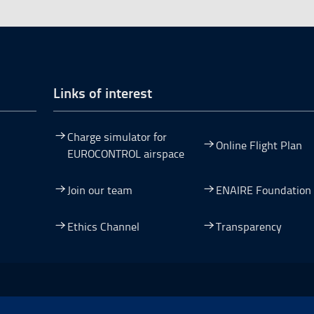
Links of interest
Charge simulator for
Online Flight Plan
EUROCONTROL airspace
Join our team
ENAIRE Foundation
dow.
ew window.
 a new window.
pen in a new window.
Ethics Channel
Transparency
ormación y Resiliencia, Open in a new window.