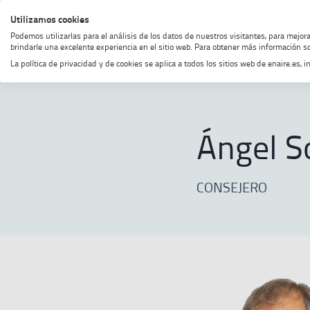
Saltar
Saltar
Saltar
Activar
Utilizamos cookies
MENÚ
BUSCAR
al
al
al
alto
Podemos utilizarlas para el análisis de los datos de nuestros visitantes, para mejor
menú
contenido
footer
contraste
brindarle una excelente experiencia en el sitio web. Para obtener más información so
La política de privacidad y de cookies se aplica a todos los sitios web de enaire.es
Home
ENAIRE
Sobre ENAIRE
Ángel S
CONSEJERO