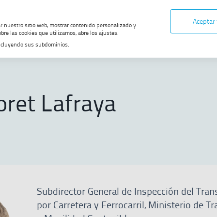
Aceptar
ar nuestro sitio web, mostrar contenido personalizado y
bre las cookies que utilizamos, abre los ajustes.
, incluyendo sus subdominios.
Conoce ENAIRE
Quiénes somos
Ángel Soret Lafraya
oret Lafraya
Subdirector General de Inspección del Tran
por Carretera y Ferrocarril, Ministerio de T