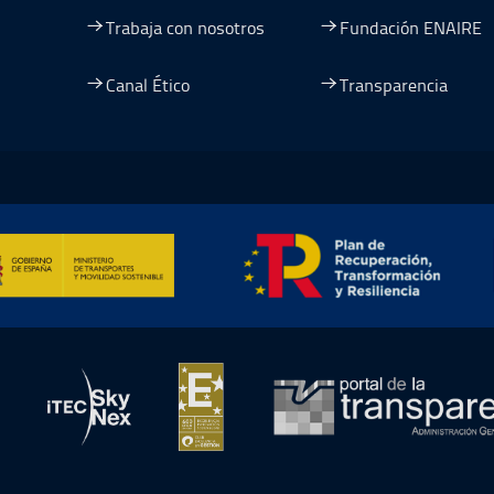
Trabaja con nosotros
Fundación ENAIRE
Canal Ético
Transparencia
entana
nueva ventana
na nueva ventana
re en una nueva ventana
mación y Resiliencia, abre en ventana nueva
en ventana nueva
abre en ventana nueva
abre en ventana nueva
abre en v