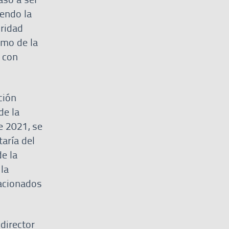
endo la
uridad
omo de la
 con
ción
de la
e 2021, se
taría del
de la
 la
lacionados
director