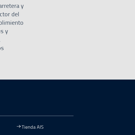
arretera y
ctor del
mplimiento
ús y
a
os
Tienda AIS