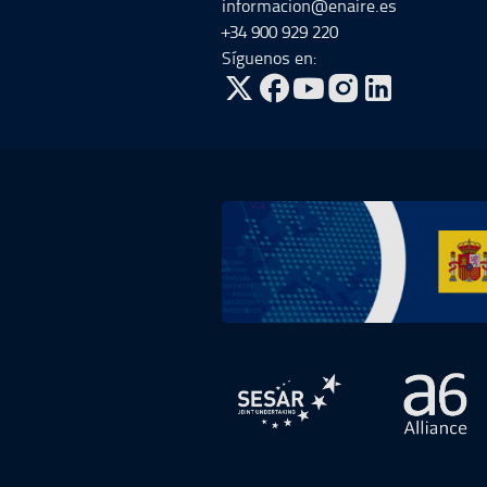
informacion@enaire.es
+34 900 929 220
Síguenos en:
ir a Twitter, abre en una nueva v
ir a Facebook, abre en una 
ir a Youtube, abre en u
ir a Instagram, ab
Ir a Plan de Recuperación, Transfor
abre en ventana nueva
abre 