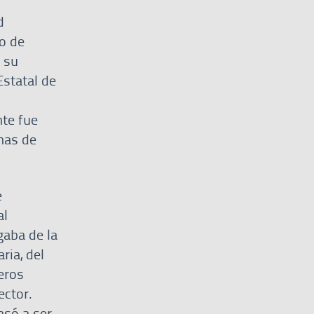
d
o de
 su
Estatal de
te fue
emas de
e
al
gaba de la
ria, del
eros
ector.
asó a ser