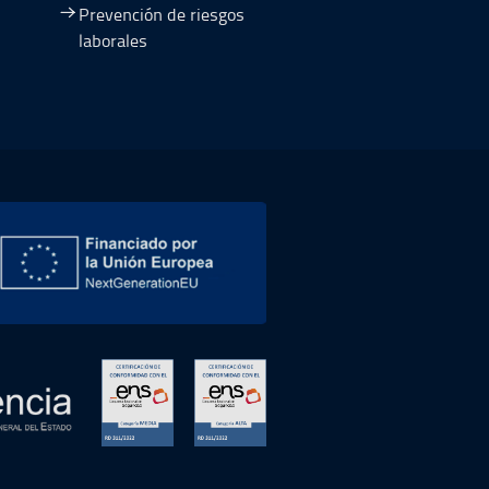
Prevención de riesgos
laborales
entana nueva
abre en ventana nueva
abre en ventana nueva