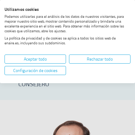
Saltar
Saltar
Saltar
Activar
Utilizamos cookies
Bus
al
al
al
alto
Bus
Podemos utilizarlas para el análisis de los datos de nuestros visitantes, para
menú
contenido
footer
contraste
mejorar nuestro sitio web, mostrar contenido personalizado y brindarle una
excelente experiencia en el sitio web. Para obtener más información sobre las
Home
Juan Antonio López Aragón
MOSTRAR OPCIONES DEL CAMINO DE MIGAS
cookies que utilizamos, abre los ajustes.
La política de privacidad y de cookies se aplica a todos los sitios web de
enaire.es, incluyendo sus subdominios.
Juan Antonio
Aceptar todo
Rechazar todo
López Aragón
Configuración de cookies
CONSEJERO