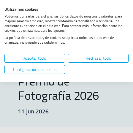
Saltar
Saltar
Saltar
Activar
Utilizamos cookies
Bus
al
al
al
alto
Bus
Podemos utilizarlas para el análisis de los datos de nuestros visitantes, para
menú
contenido
footer
contraste
mejorar nuestro sitio web, mostrar contenido personalizado y brindarle una
excelente experiencia en el sitio web. Para obtener más información sobre las
Home
Fundación ENAIRE emite el
MOSTRAR OPCIONES DEL CAMINO DE MIGAS
cookies que utilizamos, abre los ajustes.
fallo del Premio de Fotografía
La política de privacidad y de cookies se aplica a todos los sitios web de
2026
enaire.es, incluyendo sus subdominios.
Fundación ENAIRE
Aceptar todo
Rechazar todo
emite el fallo del
Configuración de cookies
Premio de
Fotografía 2026
11 jun 2026