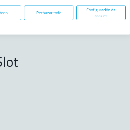
Configuración de
ES
EN
SEDE ELECTRÓNICA
 todo
Rechazar todo
Abre en nueva ventana
cookies
Compartir
de vacuna.
Slot