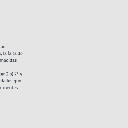
con
 la falta de
s medidas
er 2 b) 7º y
lidades que
rtinentes.