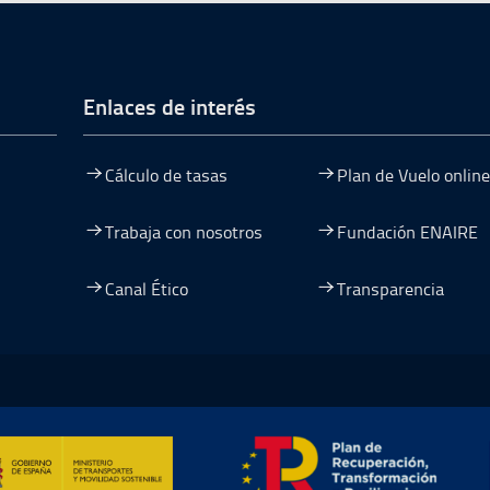
de página
Enlaces de interés
Cálculo de tasas
Plan de Vuelo online
Trabaja con nosotros
Fundación ENAIRE
Canal Ético
Transparencia
entana
nueva ventana
na nueva ventana
re en una nueva ventana
mación y Resiliencia, abre en ventana nueva