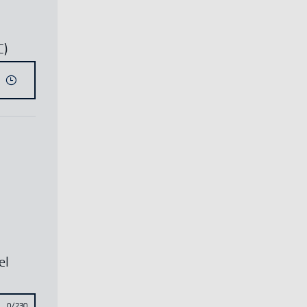
C)
el
0/230