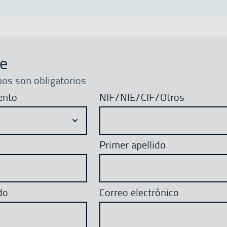
te
os son obligatorios
ento
NIF/NIE/CIF/Otros
Primer apellido
do
Correo electrónico