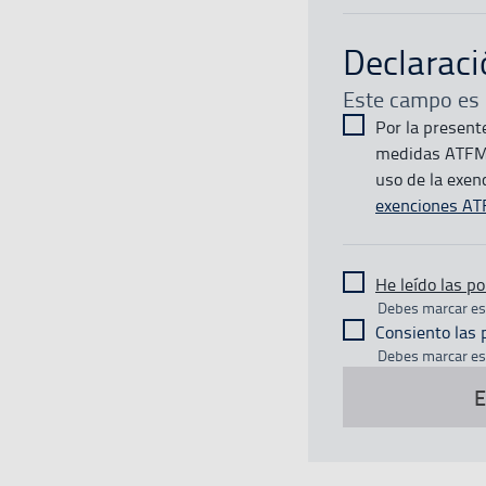
Declarac
Este campo es 
Por la present
medidas ATFM, 
uso de la exen
exenciones A
He leído las po
Debes marcar est
Consiento las 
Debes marcar est
E