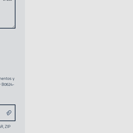
amentos y
y B0624-
R, ZIP