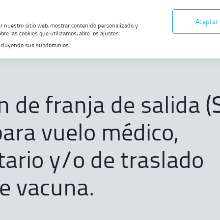
Aceptar
ar nuestro sitio web, mostrar contenido personalizado y
bre las cookies que utilizamos, abre los ajustes.
, incluyendo sus subdominios.
e salida (Slot ATFM) para vuelo médico, humanitario y/o de traslado crítico 
 DE MIGAS
 de franja de salida (
ara vuelo médico,
ario y/o de traslado
de vacuna.