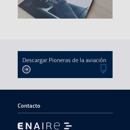
En forma
Descargar Pioneras de la aviación
Ir a Inicio del Pie de página
Contacto
Ir a Ir al inicio