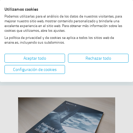
Saltar
Saltar
Saltar
Activar
Utilizamos cookies
Bus
al
al
al
alto
Bus
Podemos utilizarlas para el análisis de los datos de nuestros visitantes, para
menú
contenido
footer
contraste
mejorar nuestro sitio web, mostrar contenido personalizado y brindarle una
excelente experiencia en el sitio web. Para obtener más información sobre las
Home
Pioneras de la aviación
MOSTRAR OPCIONES DEL CAMINO DE MIGAS
cookies que utilizamos, abre los ajustes.
La política de privacidad y de cookies se aplica a todos los sitios web de
enaire.es, incluyendo sus subdominios.
Pioneras de la
Aceptar todo
Rechazar todo
aviación
Configuración de cookies