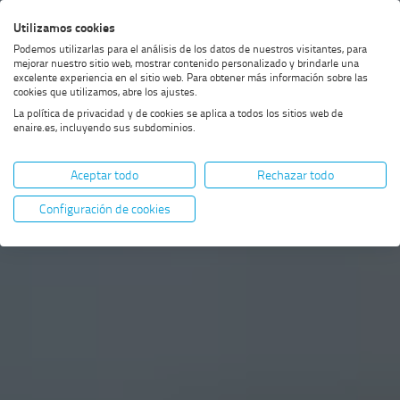
Saltar
Saltar
Saltar
Activar
Utilizamos cookies
Bus
al
al
al
alto
Bus
Podemos utilizarlas para el análisis de los datos de nuestros visitantes, para
menú
contenido
footer
contraste
mejorar nuestro sitio web, mostrar contenido personalizado y brindarle una
excelente experiencia en el sitio web. Para obtener más información sobre las
cookies que utilizamos, abre los ajustes.
La política de privacidad y de cookies se aplica a todos los sitios web de
enaire.es, incluyendo sus subdominios.
Aceptar todo
Rechazar todo
Configuración de cookies