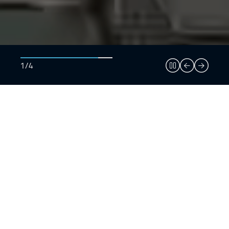
1/4
Pausar slider
Anterior
Anterio
Descubre más sobre nosotros
Los temas que nos
mueven
Comprometidos con el
medioambiente y la seguridad