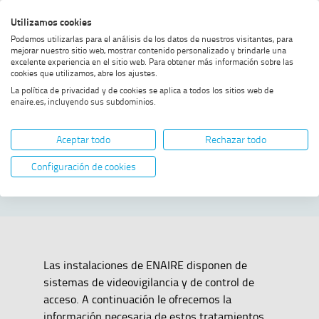
Saltar
Saltar
Saltar
Activar
Utilizamos cookies
Bus
al
al
al
alto
Bus
Podemos utilizarlas para el análisis de los datos de nuestros visitantes, para
menú
contenido
footer
contraste
mejorar nuestro sitio web, mostrar contenido personalizado y brindarle una
excelente experiencia en el sitio web. Para obtener más información sobre las
Home
Videovigilancia y control de accesos
cookies que utilizamos, abre los ajustes.
La política de privacidad y de cookies se aplica a todos los sitios web de
enaire.es, incluyendo sus subdominios.
Videovigilancia y
Aceptar todo
Rechazar todo
control de accesos
Configuración de cookies
Las instalaciones de ENAIRE disponen de
sistemas de videovigilancia y de control de
acceso. A continuación le ofrecemos la
información necesaria de estos tratamientos