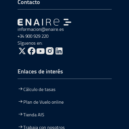
Ir a Inicio del Pie de página
Contacto
Ir a Ir al inicio
informacion@enaire.es
+34 900 929 220
Síguenos en:
ir a Twitter, abre en una nueva ventana
ir a Facebook, abre en una nueva ventana
ir a Youtube, abre en una nueva ventana
ir a Instagram, abre en una nueva vent
Enlaces de interés
Cálculo de tasas
Plan de Vuelo online
Tienda AIS
Trabaja con nosotros