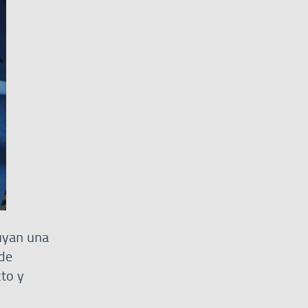
tuyan una
 de
cto y