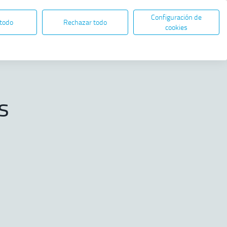
Configuración de
ES
EN
SEDE ELECTRÓNICA
 todo
Rechazar todo
Abre en nueva ventana
cookies
Compartir
 2025
s