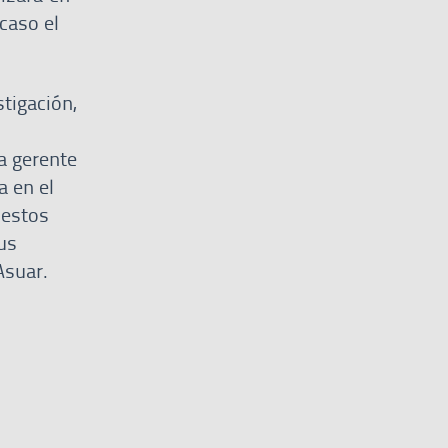
caso el
tigación,
a gerente
a en el
 estos
us
 Asuar.