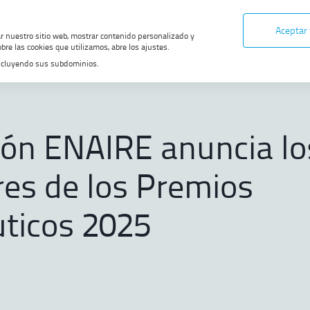
Aceptar
ar nuestro sitio web, mostrar contenido personalizado y
bre las cookies que utilizamos, abre los ajustes.
, incluyendo sus subdominios.
Fundación ENAIRE anuncia los ganadores de los Premios Aeronáuticos
ón ENAIRE anuncia lo
es de los Premios
ticos 2025