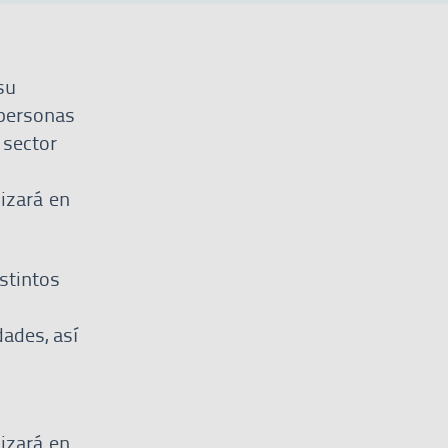
su
 personas
 sector
lizará en
stintos
dades, así
lizará en