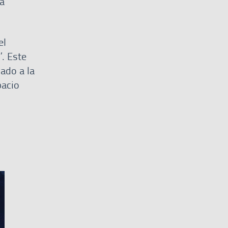
la
el
’. Este
ado a la
pacio