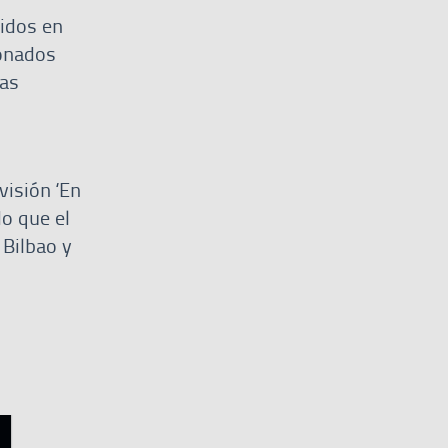
didos en
ionados
las
visión ‘En
do que el
 Bilbao y