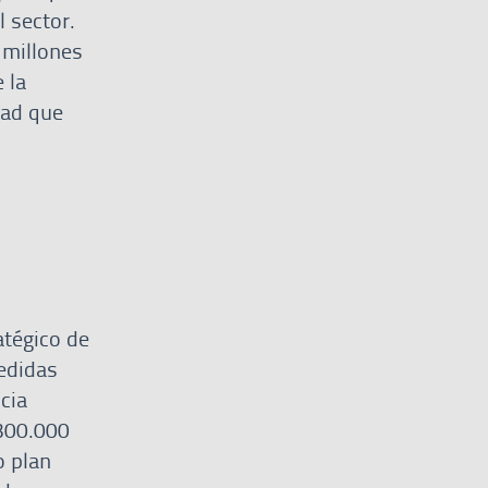
 sector.
 millones
 la
dad que
atégico de
edidas
cia
 300.000
o plan