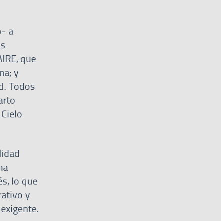
o- a
as
AIRE, que
ma; y
ad. Todos
arto
 Cielo
lidad
ha
és, lo que
rativo y
 exigente.