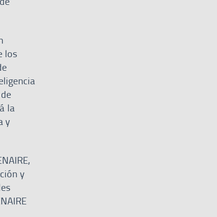
 de
n
e los
de
eligencia
 de
á la
a y
ENAIRE,
ción y
les
 ENAIRE
l