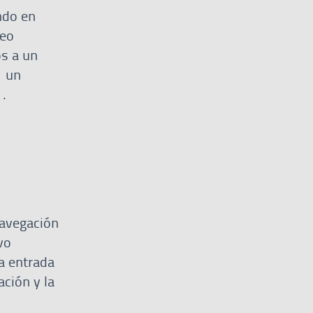
ndo en
reo
os a un
á
un
1.
navegación
vo
la entrada
ación y la