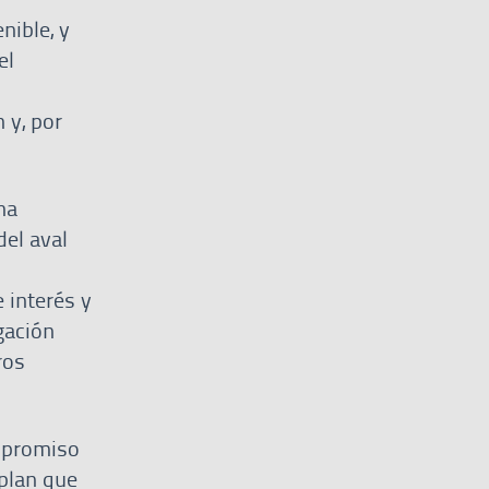
nible, y
el
 y, por
ha
del aval
 interés y
gación
ros
ompromiso
plan que