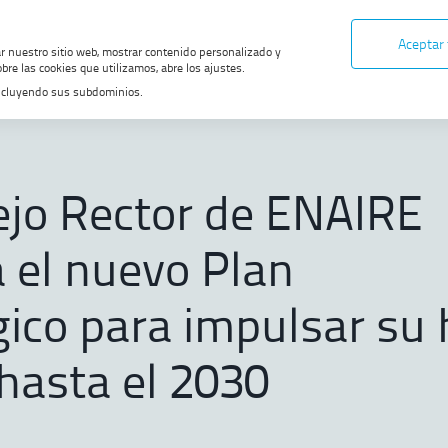
Aceptar
ar nuestro sitio web, mostrar contenido personalizado y
bre las cookies que utilizamos, abre los ajustes.
, incluyendo sus subdominios.
e ENAIRE aprueba el nuevo Plan Estratégico para impulsar su hoja de ruta ha
 DE MIGAS
ejo Rector de ENAIRE
 el nuevo Plan
gico para impulsar su 
 hasta el 2030