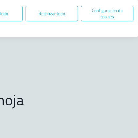
Configuración de
ES
EN
SEDE ELECTRÓNICA
 todo
Rechazar todo
Abre en nueva ventana
cookies
Compartir
sta el 2030
hoja