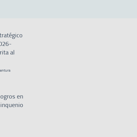
tratégico
2026-
ita al
ventura
logros en
uinquenio