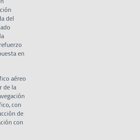
ón
ción
da del
cado
la
 refuerzo
puesta en
fico aéreo
 de la
avegación
ico, con
ucción de
ación con