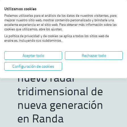
Saltar
Saltar
Saltar
Activar
Utilizamos cookies
Bus
al
al
al
alto
Bus
Podemos utilizarlas para el análisis de los datos de nuestros visitantes, para
menú
contenido
footer
contraste
mejorar nuestro sitio web, mostrar contenido personalizado y brindarle una
excelente experiencia en el sitio web. Para obtener más información sobre las
Home
ENAIRE pone en
MOSTRAR OPCIONES DEL CAMINO DE MIGAS
cookies que utilizamos, abre los ajustes.
funcionamiento su nuevo radar
La política de privacidad y de cookies se aplica a todos los sitios web de
tridimensional de nueva
enaire.es, incluyendo sus subdominios.
generación en Randa (Mallorca)
ENAIRE pone en
Aceptar todo
Rechazar todo
funcionamiento su
Configuración de cookies
nuevo radar
tridimensional de
nueva generación
en Randa