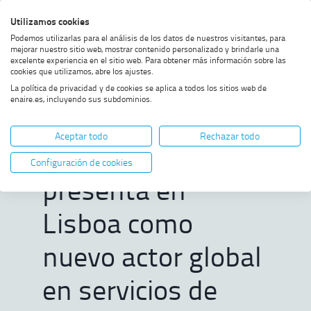
Saltar
Saltar
Saltar
Activar
Utilizamos cookies
Bus
al
al
al
alto
Bus
Podemos utilizarlas para el análisis de los datos de nuestros visitantes, para
menú
contenido
footer
contraste
mejorar nuestro sitio web, mostrar contenido personalizado y brindarle una
excelente experiencia en el sitio web. Para obtener más información sobre las
Home
ENAIRE Global Services se
MOSTRAR OPCIONES DEL CAMINO DE MIGAS
cookies que utilizamos, abre los ajustes.
presenta en Lisboa como nuevo
La política de privacidad y de cookies se aplica a todos los sitios web de
actor global en servicios de
enaire.es, incluyendo sus subdominios.
navegación aérea
ENAIRE Global
Aceptar todo
Rechazar todo
Services se
Configuración de cookies
presenta en
Lisboa como
nuevo actor global
en servicios de