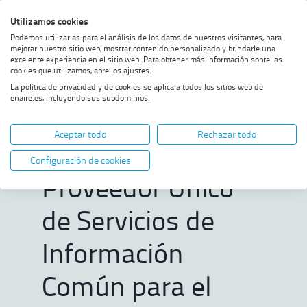
Saltar
Saltar
Saltar
Activar
Utilizamos cookies
Bus
al
al
al
alto
Bus
Podemos utilizarlas para el análisis de los datos de nuestros visitantes, para
menú
contenido
footer
contraste
mejorar nuestro sitio web, mostrar contenido personalizado y brindarle una
excelente experiencia en el sitio web. Para obtener más información sobre las
Home
ENAIRE consolida su rol como
MOSTRAR OPCIONES DEL CAMINO DE MIGAS
cookies que utilizamos, abre los ajustes.
Proveedor Único de Servicios de
La política de privacidad y de cookies se aplica a todos los sitios web de
Información Común para el
enaire.es, incluyendo sus subdominios.
despliegue del U-space en
ENAIRE consolida
España
Aceptar todo
Rechazar todo
su rol como
Configuración de cookies
Proveedor Único
de Servicios de
Información
Común para el