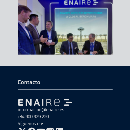
Ir a Inicio del Pie de página
Contacto
Ir a Ir al inicio
informacion@enaire.es
+34 900 929 220
Síguenos en: