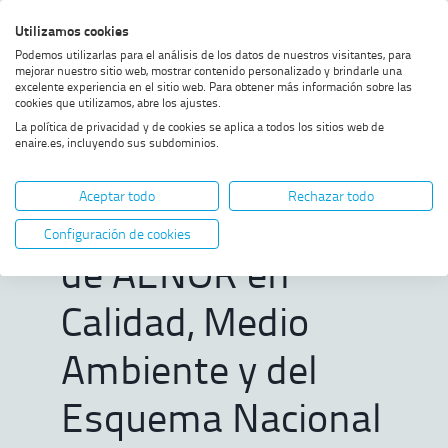
Saltar
Saltar
Saltar
Activar
Utilizamos cookies
Bus
al
al
al
alto
Bus
Podemos utilizarlas para el análisis de los datos de nuestros visitantes, para
menú
contenido
footer
contraste
mejorar nuestro sitio web, mostrar contenido personalizado y brindarle una
excelente experiencia en el sitio web. Para obtener más información sobre las
Home
ENAIRE renueva las
MOSTRAR OPCIONES DEL CAMINO DE MIGAS
cookies que utilizamos, abre los ajustes.
certificaciones de AENOR en
La política de privacidad y de cookies se aplica a todos los sitios web de
Calidad, Medio Ambiente y del
enaire.es, incluyendo sus subdominios.
Esquema Nacional de Seguridad
ENAIRE renueva
Aceptar todo
Rechazar todo
las certificaciones
Configuración de cookies
de AENOR en
Calidad, Medio
Ambiente y del
Esquema Nacional