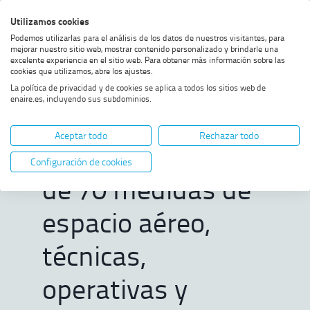
Saltar
Saltar
Saltar
Activar
Utilizamos cookies
Bus
al
al
al
alto
Bus
Podemos utilizarlas para el análisis de los datos de nuestros visitantes, para
menú
contenido
footer
contraste
mejorar nuestro sitio web, mostrar contenido personalizado y brindarle una
excelente experiencia en el sitio web. Para obtener más información sobre las
Home
ENAIRE despliega un plan con
MOSTRAR OPCIONES DEL CAMINO DE MIGAS
cookies que utilizamos, abre los ajustes.
más de 70 medidas de espacio
La política de privacidad y de cookies se aplica a todos los sitios web de
aéreo, técnicas, operativas y
enaire.es, incluyendo sus subdominios.
refuerzo de plantilla para la
ENAIRE despliega
temporada de verano
Aceptar todo
Rechazar todo
un plan con más
Configuración de cookies
de 70 medidas de
espacio aéreo,
técnicas,
operativas y