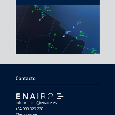
Ir a Inicio del Pie de página
Contacto
Ir a Ir al inicio
informacion@enaire.es
+34 900 929 220
Síguenos en: