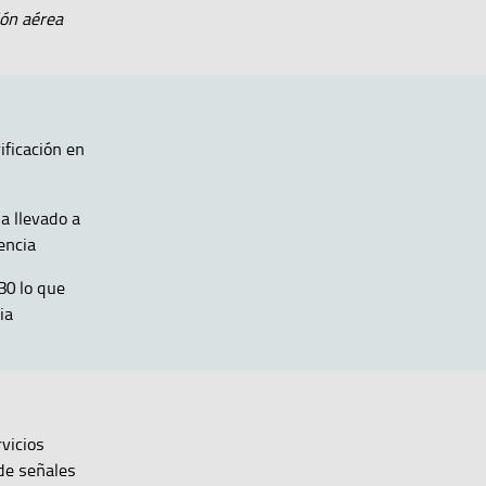
́n aérea
ificación en
a llevado a
lencia
30 lo que
cia
vicios
de señales