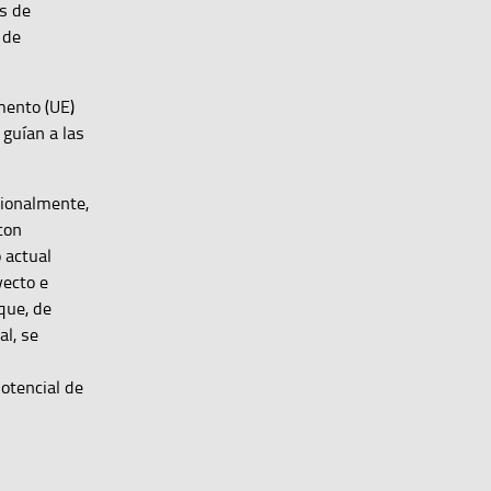
s de
 de
mento (UE)
guían a las
cionalmente,
con
 actual
yecto e
que, de
al, se
otencial de