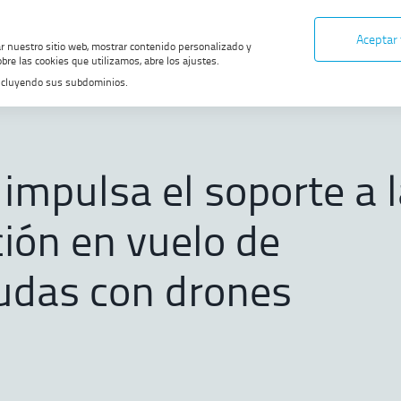
Aceptar
ar nuestro sitio web, mostrar contenido personalizado y
bre las cookies que utilizamos, abre los ajustes.
, incluyendo sus subdominios.
ENAIRE impulsa el soporte a la verificación en vuelo de radioayudas co
impulsa el soporte a l
ción en vuelo de
udas con drones