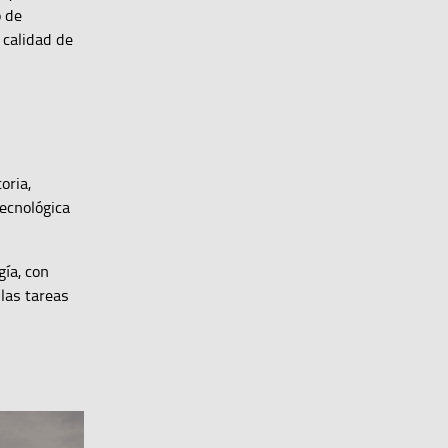
o de
 calidad de
oria,
tecnológica
gía, con
las tareas