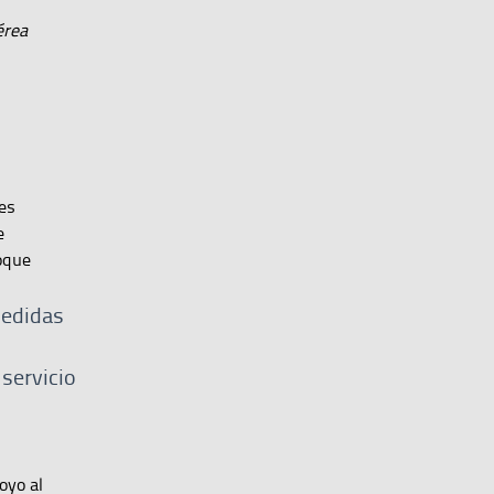
́rea
nes
e
oque
medidas
servicio
oyo al