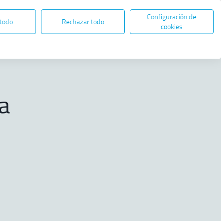
Configuración de
ES
EN
SEDE ELECTRÓNICA
 todo
Rechazar todo
Abre en nueva ventana
cookies
Compartir
n drones
a