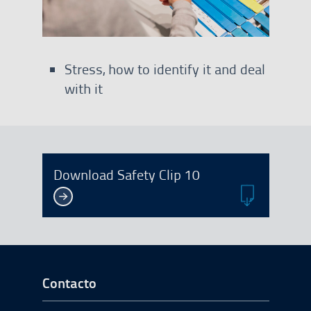
Stress, how to identify it and deal
with it
In PDF format
Download Safety Clip 10
Ir a Inicio del Pie de página
Contacto