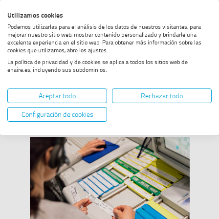
Skip
Skip
Skip
Enable
Utilizamos cookies
Sea
to
to
to
high
Sea
Podemos utilizarlas para el análisis de los datos de nuestros visitantes, para
menu
content
footer
contrast
mejorar nuestro sitio web, mostrar contenido personalizado y brindarle una
excelente experiencia en el sitio web. Para obtener más información sobre las
Home
Safety Clip 10
SHOW BREADCRUMB TRAIL OPTIONS
cookies que utilizamos, abre los ajustes.
La política de privacidad y de cookies se aplica a todos los sitios web de
enaire.es, incluyendo sus subdominios.
Safety Clip 10
Aceptar todo
Rechazar todo
Configuración de cookies