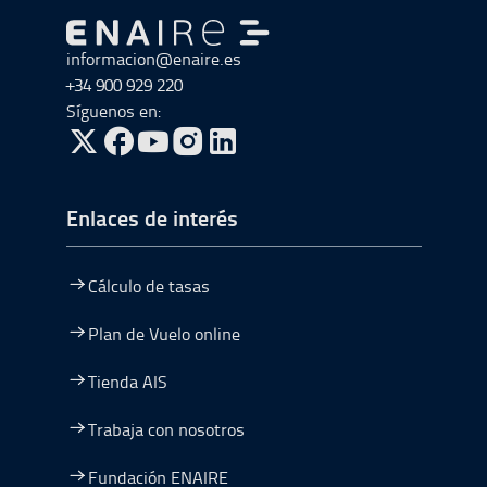
Ir a Ir al inicio
informacion@enaire.es
+34 900 929 220
Síguenos en:
ir a Twitter, abre en una nueva ventana
ir a Facebook, abre en una nueva ventana
ir a Youtube, abre en una nueva ventana
ir a Instagram, abre en una nueva vent
Enlaces de interés
Cálculo de tasas
Plan de Vuelo online
Tienda AIS
Trabaja con nosotros
Fundación ENAIRE