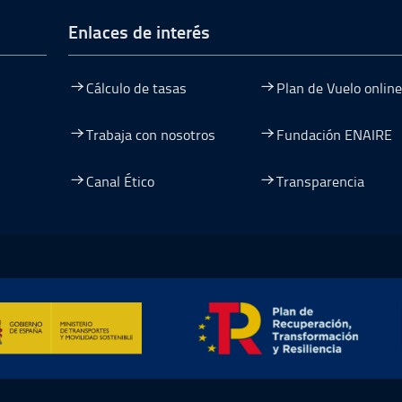
de página
Enlaces de interés
Cálculo de tasas
Plan de Vuelo online
Trabaja con nosotros
Fundación ENAIRE
Canal Ético
Transparencia
entana
nueva ventana
na nueva ventana
re en una nueva ventana
mación y Resiliencia, abre en ventana nueva