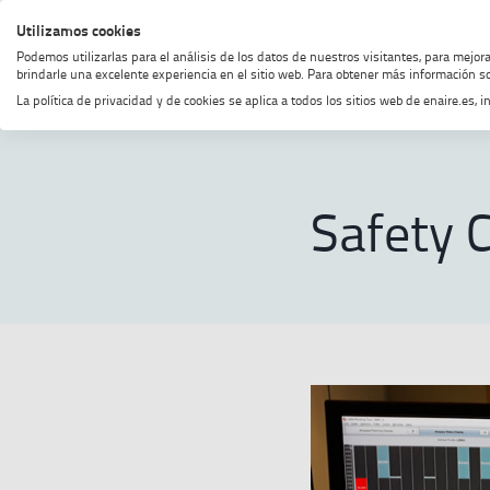
Skip
Skip
Skip
Enable
Utilizamos cookies
MENU
SEARCH
to
to
to
high
Podemos utilizarlas para el análisis de los datos de nuestros visitantes, para mejor
menu
content
footer
contrast
brindarle una excelente experiencia en el sitio web. Para obtener más información so
La política de privacidad y de cookies se aplica a todos los sitios web de enaire.es
Home
Sala de prensa
Publicati
Safety C