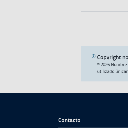
Copyright no
© 2026 Nombre 
utilizado única
Ir a Inicio del Pie 
Contacto