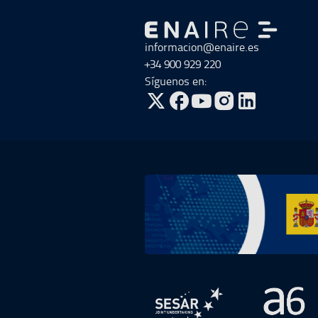
Ir a Ir al inicio
informacion@enaire.es
+34 900 929 220
Síguenos en:
ir a Twitter, abre en una nueva v
ir a Facebook, abre en una 
ir a Youtube, abre en u
ir a Instagram, ab
Ir a Plan de Recuperación, Transfor