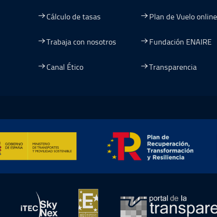
Cálculo de tasas
Plan de Vuelo online
Trabaja con nosotros
Fundación ENAIRE
Canal Ético
Transparencia
entana
nueva ventana
na nueva ventana
re en una nueva ventana
mación y Resiliencia, abre en ventana nueva