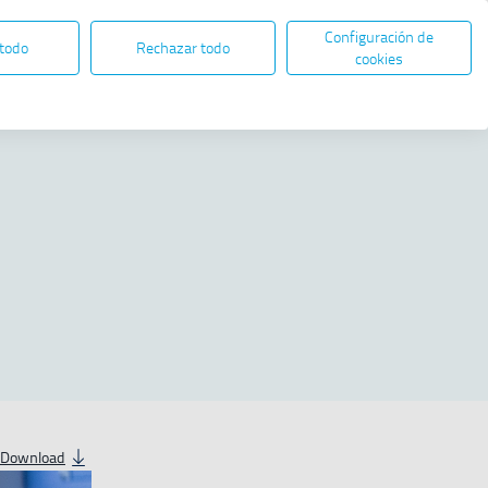
Configuración de
EN
ES
ELECTRONIC ADMINISTRATION
 todo
Rechazar todo
Open in new window
cookies
Share
Download
contenido multimedia