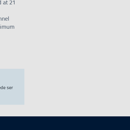
d at 21
nnel
aximum
ede ser