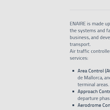
ENAIRE is made up 
the systems and fac
business, and devel
transport.
Air traffic controll
services:
Area Control (A
de Mallorca, an
terminal areas.
Approach Contr
departure phase
Aerodrome Cont