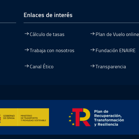
de página
Enlaces de interés
Cálculo de tasas
Plan de Vuelo online
Trabaja con nosotros
Fundación ENAIRE
Canal Ético
Transparencia
entana
nueva ventana
na nueva ventana
re en una nueva ventana
mación y Resiliencia, abre en ventana nueva