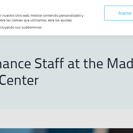
Aceptar
ar nuestro sitio web, mostrar contenido personalizado y
bre las cookies que utilizamos, abre los ajustes.
, incluyendo sus subdominios.
ia content
Maintenance Staff at the Madrid Control Center
ance Staff at the Mad
 Center