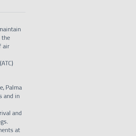
maintain
 the
 air
 (ATC)
le, Palma
s and in
rival and
ngs.
ments at