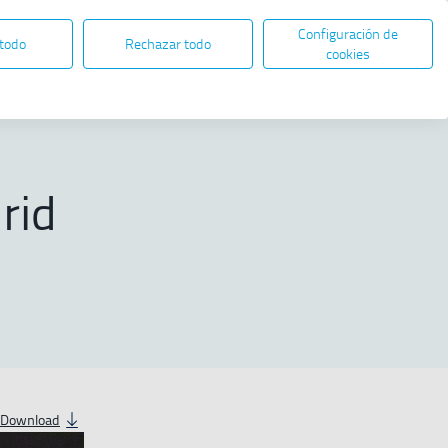
Configuración de
EN
ES
ELECTRONIC ADMINISTRATION
 todo
Rechazar todo
Open in new window
cookies
Share
rid
Download
contenido multimedia