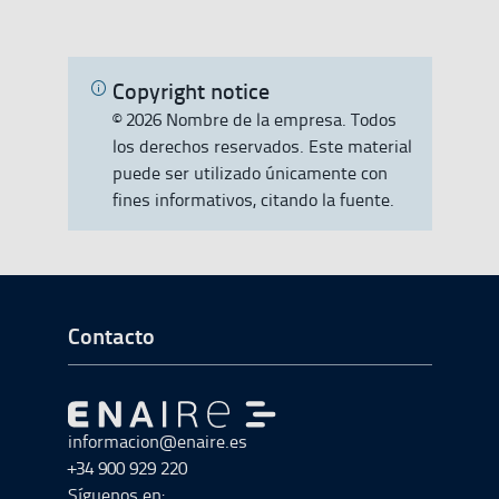
Copyright notice
© 2026 Nombre de la empresa. Todos
los derechos reservados. Este material
puede ser utilizado únicamente con
fines informativos, citando la fuente.
Ir a Inicio del Pie de página
Contacto
Ir a Ir al inicio
informacion@enaire.es
+34 900 929 220
Síguenos en: