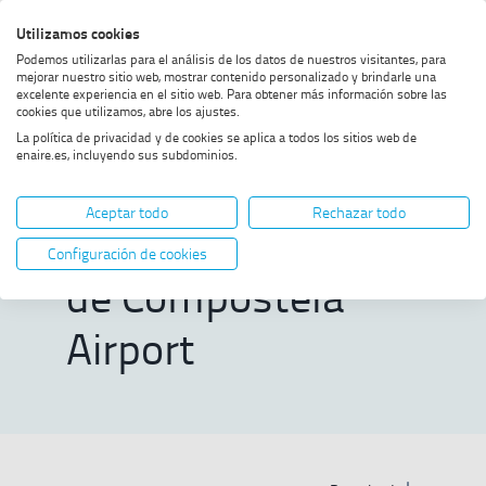
Skip
Skip
Skip
Enable
Utilizamos cookies
Sea
to
to
to
high
Sea
Podemos utilizarlas para el análisis de los datos de nuestros visitantes, para
menu
content
footer
contrast
mejorar nuestro sitio web, mostrar contenido personalizado y brindarle una
excelente experiencia en el sitio web. Para obtener más información sobre las
Home
Air Traffic Control Staff at
SHOW BREADCRUMB TRAIL OPTIONS
cookies que utilizamos, abre los ajustes.
Santiago de Compostela
La política de privacidad y de cookies se aplica a todos los sitios web de
Airport
enaire.es, incluyendo sus subdominios.
Air Traffic Control
Aceptar todo
Rechazar todo
Staff at Santiago
Configuración de cookies
de Compostela
Airport